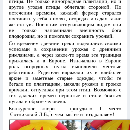
птицы. Не только виноградные плантации, но и
другие угодья птицы облетали стороной. По
истечении времени, каждый фермер старался
поставить у себя в полях, огородах и садах такие
же статуи. Внешним отпугивающим видом они
не только напоминали внешность бога
плодородия, но и помогали сохранить урожай.
Со временем древние греки поделились своими
успехами в сохранении урожая с древними
римлянами, а через какое-то время эта традиция
прижилась и в Европе. Изначально в Европе
роль огородных пугал выполняли местные
ребятишки. Родители наряжали их в наиболее
яркие и заметные старые одежды, чтобы те
бегали по плантациям, махали руками и громко
кричали, отпугивая при этом птиц. Возможно с
тех далёких времён пернатые и стали бояться
пугала в образе человека.
Конкурсное жюри присудило 1 место
Сотниковой Л.Б., с чем мы ее и поздравляем!