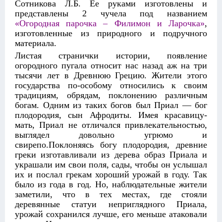
Сотникова Л.Б. Ее руками изготовлены и
представлены 2 чучела под названием
«Огородная парочка – Филимон и Ларочка»
,
изготовленные из природного и подручного
материала.
Листая странички истории, появление
огородного пугала относит нас назад аж на три
тысячи лет в Древнюю Грецию. Жители этого
государства по-особому относились к своим
традициям, обрядам, поклонению различным
богам. Одним из таких богов был Приал — бог
плодородия, сын Афродиты. Имея красавицу-
мать, Приал не отличался привлекательностью,
выглядел довольно угрюмо и
свирепо.Поклоняясь богу плодородия, древние
греки изготавливали из дерева образ Приала и
украшали им свои поля, сады, чтобы он услышал
их и послал грекам хороший урожай в году. Так
было из года в год. Но, наблюдательные жители
заметили, что в тех местах, где стояли
деревянные статуи неприглядного Приала,
урожай сохранился лучше, его меньше атаковали