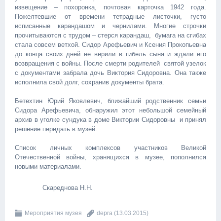
извещение – похоронка, почтовая карточка 1942 года.
Пожелтевшие от времени тетрадные листочки, густо
исписанные карандашом и чернилами. Многие строчки
прочитываются с трудом – стерся карандаш, бумага на сгибах
стала совсем ветхой. Сидор Арефьевич и Ксения Прокопьевна
до конца своих дней не верили в гибель сына и ждали его
возвращения с войны. После смерти родителей святой узелок
с документами забрала дочь Виктория Сидоровна. Она также
исполнила свой долг, сохранив документы брата.
Бетехтин Юрий Яковлевич, ближайший родственник семьи
Сидора Арефьевича, обнаружил этот небольшой семейный
архив в уголке сундука в доме Виктории Сидоровны и принял
решение передать в музей.
Список личных комплексов участников Великой
Отечественной войны, хранящихся в музее, пополнился
новыми материалами.
Скареднова Н.Н.
Мероприятия музея
depra
(13.03.2015)