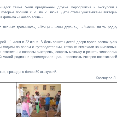
ощадок также были предложены другие мероприятия и экскурсии 
 которые прошли с 20 по 25 июня. Дети стали участниками виктори
 из фильма «Начало войны».
По лесным тропинкам», «Птицы – наши друзья», «Знаешь ли ты родн
рей – 1 июня и 22 июня. В День защиты детей двери музея распахнули
и ходили по залам с путеводителями, которые включали занимательн
и ответить на вопросы викторины, собрать мозаику и решить головоломк
й малой родины и преследовали цель - прививать интерес посетителей
ков, проведено более 50 экскурсий.
Казанцева Л.К