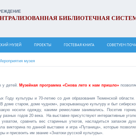
РЕЖДЕНИЕ
НТРАЛИЗОВАННАЯ БИБЛИОТЕЧНАЯ СИСТЕ
СКИЙ МУЗЕЙ
ПРОЕКТЫ
ГОСТЕВАЯ КНИГА
СОВЕТУЕМ ПОЧ
Мероприятия музея
ы у детей.
Музейная программа «Снова лето к нам пришло»
позволя
х Году культуры и 70-летию со дня образования Тюменской области.
«В доме старом, доме чудном», раскрывающую культуру и быт сибирско
 какую носили одежду, какими ремеслами занимались. Посетив горниц
у разных годов 20 века. На выставке присутствуют интерактивные уголк
 ухватом, сравнить вес старинных утюгов, насладиться запахом дух
а викторина по данной выставке и игра «Путаница», которые позволя
ры и присвоить им звание «Знатоки русской культуры».