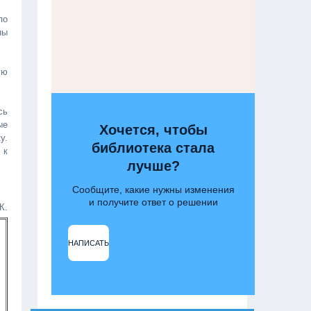
по
ны
ую
сь
ые
Хочется, чтобы
у.
библиотека стала
 к
лучше?
Сообщите, какие нужны изменения
и получите ответ о решении
.
НАПИСАТЬ