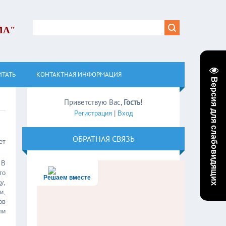
МА"
ИТАТЬ
КОНТАКТНАЯ ИНФОРМАЦИЯ
Версия для слабовидящих
Приветствую Вас
,
Гость
!
Регистрация
|
Вход
ОБРАТНАЯ СВЯЗЬ
ет
 В
го
Решаем вместе
у,
и,
ов
ли