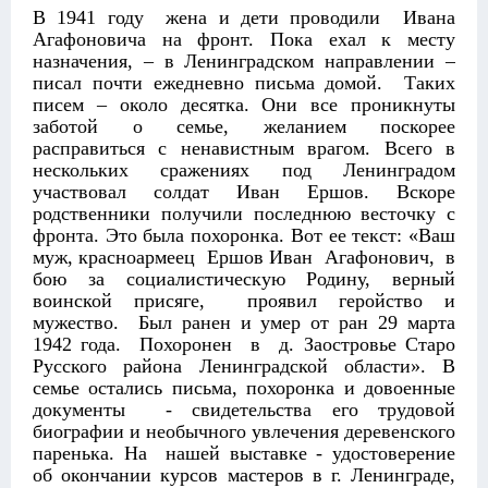
В 1941 году жена и дети проводили Ивана
Агафоновича на фронт. Пока ехал к месту
назначения, – в Ленинградском направлении –
писал почти ежедневно письма домой. Таких
писем – около десятка. Они все проникнуты
заботой о семье, желанием поскорее
расправиться с ненавистным врагом. Всего в
нескольких сражениях под Ленинградом
участвовал солдат Иван Ершов. Вскоре
родственники получили последнюю весточку с
фронта. Это была похоронка. Вот ее текст: «Ваш
муж, красноармеец Ершов Иван Агафонович, в
бою за социалистическую Родину, верный
воинской присяге, проявил геройство и
мужество. Был ранен и умер от ран 29 марта
1942 года. Похоронен в д. Заостровье Старо
Русского района Ленинградской области». В
семье остались письма, похоронка и довоенные
документы - свидетельства его трудовой
биографии и необычного увлечения деревенского
паренька. На нашей выставке - удостоверение
об окончании курсов мастеров в г. Ленинграде,