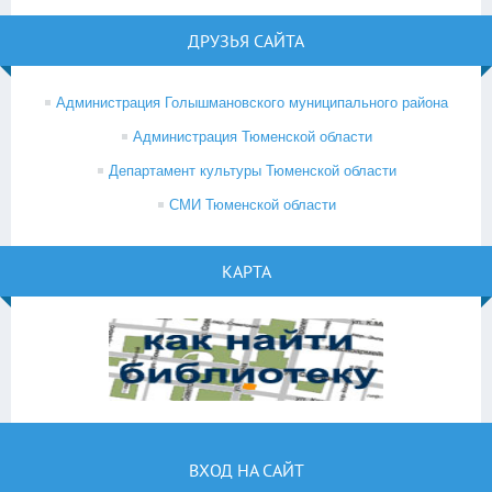
ДРУЗЬЯ САЙТА
Администрация Голышмановского муниципального района
Администрация Тюменской области
Департамент культуры Тюменской области
СМИ Тюменской области
КАРТА
ВХОД НА САЙТ