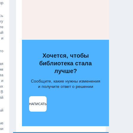
ор
сь
ку
те
ый
 и
го
Хочется, чтобы
библиотека стала
ая
ом
лучше?
ва
 и
Сообщите, какие нужны изменения
ых
и получите ответ о решении
 В
ёй
НАПИСАТЬ
ый
ые
ни