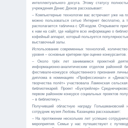
интеллектуального досуга. Этому статусу полност
учреждения Денис Дюков рассказывает:
– Компьютерные технологии вас встречают уже на пл
можно пользоваться сетью Интернет бесплатно, а т
располагается табличка с QR-кодом. Открываете при
к нам на сайт, где найдёте всю информацию о библи
кофейный аппарат, который пользуется популярностью 
выставочный залы.
Использование современных технологий, количество 
уровня – основные критерии при оценке конкурсантов.
– Около трёх лет занимаемся проектной деяте
информационно-аналитическим отделом районной би
фестивале-конкурсе общественного признания личны
диплома в номинациях «Профессионал» и «Династи
творчества полёт» участвовала Ламенская сельская
библиотекарей. Проект «Буктрейлер» Среднечирков
первом районном конкурсе социальных проектов пол
– в библиотеку».
Получивший областную награду Голышмановский н
сотрудник музея Любовь Казанцева рассказывает:
– На протяжении нескольких лет успешно сотруднич
мероприятия. Семьи у нас путешествуют с путево