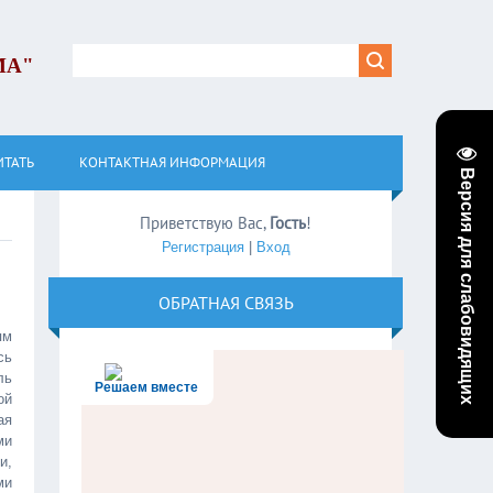
МА"
ИТАТЬ
КОНТАКТНАЯ ИНФОРМАЦИЯ
Версия для слабовидящих
Приветствую Вас
,
Гость
!
Регистрация
|
Вход
ОБРАТНАЯ СВЯЗЬ
ям
сь
ль
Решаем вместе
ой
ая
ми
и,
ми