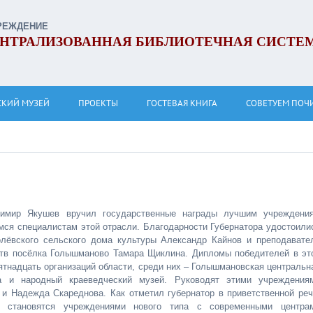
РЕЖДЕНИЕ
НТРАЛИЗОВАННАЯ БИБЛИОТЕЧНАЯ СИСТЕ
СКИЙ МУЗЕЙ
ПРОЕКТЫ
ГОСТЕВАЯ КНИГА
СОВЕТУЕМ ПОЧ
имир Якушев вручил государственные награды лучшим учреждени
мся специалистам этой отрасли. Благодарности Губернатора удостоили
олёвского сельского дома культуры Александр Кайнов и преподавате
ств посёлка Голышманово Тамара Щиклина. Дипломы победителей в эт
ятнадцать организаций области, среди них – Голышмановская центральн
а и народный краеведческий музей. Руководят этими учреждения
и Надежда Скареднова. Как отметил губернатор в приветственной реч
и становятся учреждениями нового типа с современными центра