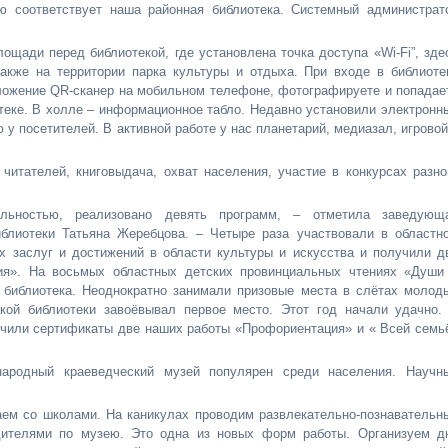
ью соответствует наша районная библиотека. Системный администрат
ощади перед библиотекой, где установлена точка доступа «Wi-Fi”, зде
акже на территории парка культуры и отдыха. При входе в библиоте
ложение QR-сканер на мобильном телефоне, фотографируете и попадае
отеке. В холле – информационное табло. Недавно установили электронн
у посетителей. В активной работе у нас планетарий, медиазал, игровой
читателей, книговыдача, охват населения, участие в конкурсах разно
льностью, реализовано девять программ, – отметила заведующ
блиотеки Татьяна Жеребцова. – Четыре раза участвовали в областн
х заслуг и достижений в области культуры и искусства и получили д
я». На восьмых областных детских провинциальных чтениях «Души
 библиотека. Неоднократно занимали призовые места в слётах молод
ской библиотеки завоёвывал первое место. Этот год начали удачно.
учили сертификаты две наших работы «Профориентация» и « Всей семь
ародный краеведческий музей популярен среди населения. Научн
аем со школами. На каникулах проводим развлекательно-познавательн
дителями по музею. Это одна из новых форм работы. Организуем д