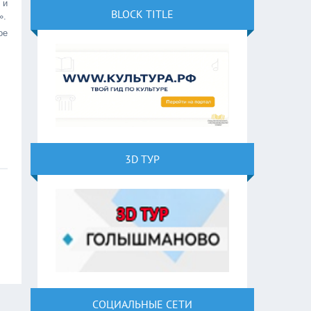
 и
BLOCK TITLE
».
ое
3D ТУР
СОЦИАЛЬНЫЕ СЕТИ