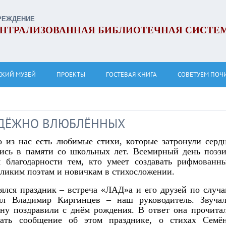
РЕЖДЕНИЕ
НТРАЛИЗОВАННАЯ БИБЛИОТЕЧНАЯ СИСТЕ
СКИЙ МУЗЕЙ
ПРОЕКТЫ
ГОСТЕВАЯ КНИГА
СОВЕТУЕМ ПОЧ
НАДЁЖНО ВЛЮБЛЁННЫХ
 из нас есть любимые стихи, которые затронули серд
лись в памяти со школьных лет. Всемирный день поэз
м благодарности тем, кто умеет создавать рифмованн
еликим поэтам и новичкам в стихосложении.
оялся праздник – встреча «ЛАД»а и его друзей по случ
рыл Владимир Киргинцев – наш руководитель. Звуча
ину поздравили с днём рождения. В ответ она прочита
лать сообщение об этом празднике, о стихах Семё