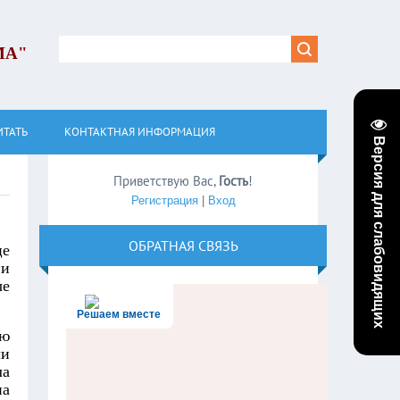
МА"
ИТАТЬ
КОНТАКТНАЯ ИНФОРМАЦИЯ
Версия для слабовидящих
Приветствую Вас
,
Гость
!
Регистрация
|
Вход
ОБРАТНАЯ СВЯЗЬ
це
ии
ые
Решаем вместе
аю
ли
ла
на