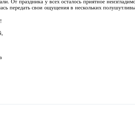
али. От праздника у всех осталось приятное неизгладим
алась передать свои ощущения в нескольких полушутлив
!
й,
а