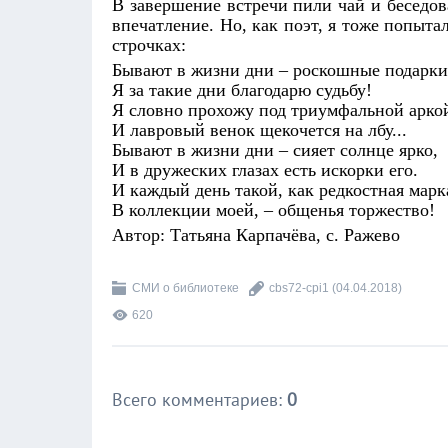
В завершение встречи пили чай и беседов
впечатление. Но, как поэт, я тоже попыт
строчках:
Бывают в жизни дни – роскошные подарки
Я за такие дни благодарю судьбу!
Я словно прохожу под триумфальной арко
И лавровый венок щекочется на лбу...
Бывают в жизни дни – сияет солнце ярко,
И в дружеских глазах есть искорки его.
И каждый день такой, как редкостная марк
В коллекции моей, – общенья торжество!
Автор: Татьяна Карпачёва, с. Ражево
СМИ о библиотеке
cbs72-cpi1
(04.04.2018)
620
Всего комментариев
:
0