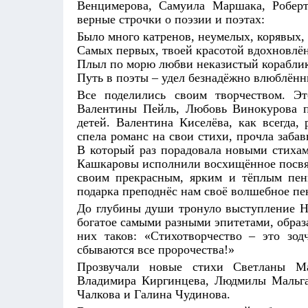
Венцимерова, Самуила Маршака, Роберт
верные строчки о поэзии и поэтах:
Было много катренов, неумелых, корявых,
Самых первых, твоей красотой вдохновлё
Плыл по морю любви неказистый кораблик
Путь в поэты – удел безнадёжно влюблённ
Все поделились своим творчеством. Э
Валентины Пейль, Любовь Винокурова п
детей. Валентина Киселёва, как всегда
спела романс на свои стихи, прочла заб
В который раз порадовала новыми стиха
Кашкаровы исполнили восхищённое посвя
своим прекрасным, ярким и тёплым пен
подарка преподнёс нам своё волшебное пе
До глубины души тронуло выступление На
богатое самыми разными эпитетами, образ
них таков: «Стихотворчество – это зод
сбываются все пророчества!»
Прозвучали новые стихи Светланы М
Владимира Киргинцева, Людмилы Мальга
Чалкова и Галина Чудинова.