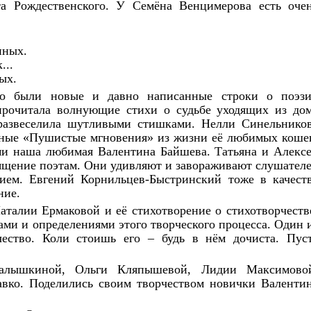
а Рождественского. У Семёна Венцимерова есть оче
нных.
...
ых.
то были новые и давно написанные строки о поэз
рочитала волнующие стихи о судьбе уходящих из до
, развеселила шутливыми стишками. Нелли Синельнико
авные «Пушистые мгновения» из жизни её любимых коше
ми наша любимая Валентина Байшева. Татьяна и Алекс
щение поэтам. Они удивляют и завораживают слушател
ием. Евгений Корнильцев-Быстринский тоже в качест
ние.
талии Ермаковой и её стихотворение о стихотворчеств
ами и определениями этого творческого процесса. Один 
чество. Коли стоишь его – будь в нём дочиста. Пус
алышкиной, Ольги Кляпышевой, Лидии Максимово
вко. Поделились своим творчеством новички Валенти