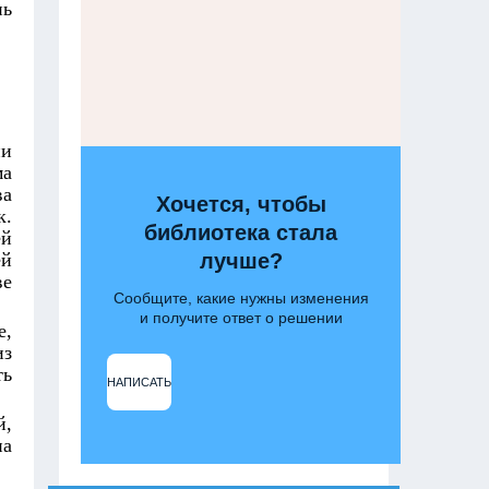
нь
ии
ма
ва
Хочется, чтобы
к.
библиотека стала
ей
ей
лучше?
ве
Сообщите, какие нужны изменения
и получите ответ о решении
е,
из
ть
НАПИСАТЬ
й,
на