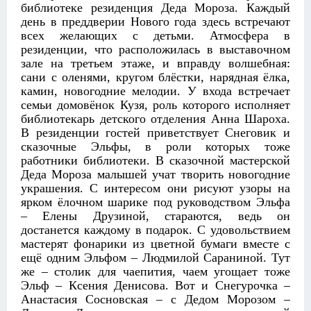
библиотеке резиденция Деда Мороза. Каждый
день в преддверии Нового года здесь встречают
всех желающих с детьми. Атмосфера в
резиденции, что расположилась в выставочном
зале на третьем этаже, и вправду волшебная:
сани с оленями, кругом блёстки, нарядная ёлка,
камин, новогодние мелодии. У входа встречает
семьи домовёнок Кузя, роль которого исполняет
библиотекарь детского отделения Анна Шароха.
В резиденции гостей приветствует Снеговик и
сказочные Эльфы, в роли которых тоже
работники библиотеки. В сказочной мастерской
Деда Мороза малышей учат творить новогодние
украшения. С интересом они рисуют узоры на
ярком ёлочном шарике под руководством Эльфа
– Елены Друзиной, стараются, ведь он
достанется каждому в подарок. С удовольствием
мастерят фонарики из цветной бумаги вместе с
ещё одним Эльфом – Людмилой Сараниной. Тут
же – столик для чаепития, чаем угощает тоже
Эльф – Ксения Денисова. Вот и Снегурочка –
Анастасия Сосновская – с Дедом Морозом –