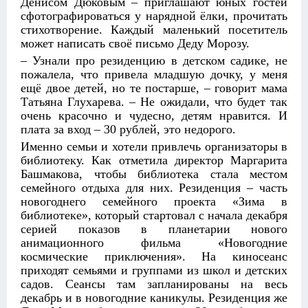
Денисом Дюковым – приглашают юных гостей
сфотографироваться у нарядной ёлки, прочитать
стихотворение. Каждый маленький посетитель
может написать своё письмо Деду Морозу.
– Узнали про резиденцию в детском садике, не
пожалела, что привела младшую дочку, у меня
ещё двое детей, но те постарше, – говорит мама
Татьяна Глухарева. – Не ожидали, что будет так
очень красочно и чудесно, детям нравится. И
плата за вход – 30 рублей, это недорого.
Именно семьи и хотели привлечь организаторы в
библиотеку. Как отметила директор Маргарита
Башмакова, чтобы библиотека стала местом
семейного отдыха для них. Резиденция – часть
новогоднего семейного проекта «Зима в
библиотеке», который стартовал с начала декабря
серией показов в планетарии нового
анимационного фильма «Новогодние
космические приключения». На киносеанс
приходят семьями и группами из школ и детских
садов. Сеансы там запланированы на весь
декабрь и в новогодние каникулы. Резиденция же