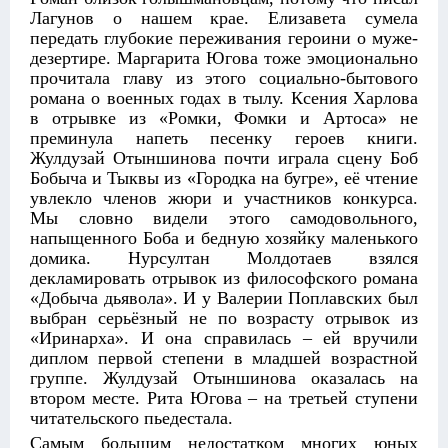
Лагунов о нашем крае. Елизавета сумела
передать глубокие переживания героини о муже-
дезертире. Маргарита Югова тоже эмоционально
прочитала главу из этого социально-бытового
романа о военных годах в тылу. Ксения Харлова
в отрывке из «Ромки, Фомки и Артоса» не
преминула напеть песенку героев книги.
Жулдузай Отыншинова почти играла сцену Боб
Бобыча и Тыквы из «Городка на бугре», её чтение
увлекло членов жюри и участников конкурса.
Мы словно видели этого самодовольного,
напыщенного Боба и бедную хозяйку маленького
домика. Нурсултан Молдотаев взялся
декламировать отрывок из философского романа
«Добыча дьявола». И у Валерии Поплавских был
выбран серьёзный не по возрасту отрывок из
«Иринарха». И она справилась – ей вручили
диплом первой степени в младшей возрастной
группе. Жулдузай Отыншинова оказалась на
втором месте. Рита Югова – на третьей ступени
читательского пьедестала.
Самым большим недостатком многих юных