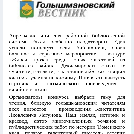
Апрельские дни для районной библиотечной
системы были особенно плодотворны. Едва
успели погаснуть огни библионочи, снова
большое и серьёзное мероприятие – конкурс
«Живая проза» среди юных читателей из
библиотек района. Декламировать стихи «с
чувством, с толком, с расстановкой», как говорил
классик, удаётся не каждому. Прочитать наизусть
отрывок из прозаического произведения –
вдвойне сложно.
Организаторы конкурса выбрали тему для
чтения, близкую голышмановским читателям
всех возрастов – произведения Константина
Яковлевича Лагунова. Наш земляк, историк и
краевед, автор многочисленных романов и
публицистических работ по истории Тюменского
края, педагог, талантливый писатель детских