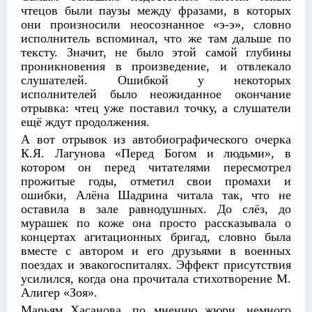
чтецов были паузы между фразами, в которых
они произносили неосознанное «э-э», словно
исполнитель вспоминал, что же там дальше по
тексту. Значит, не было этой самой глубины
проникновения в произведение, и отвлекало
слушателей. Ошибкой у некоторых
исполнителей было неожиданное окончание
отрывка: чтец уже поставил точку, а слушатели
ещё ждут продолжения.
А вот отрывок из автобиографического очерка
К.Я. Лагунова «Перед Богом и людьми», в
котором он перед читателями пересмотрел
прожитые годы, отметил свои промахи и
ошибки, Алёна Шадрина читала так, что не
оставила в зале равнодушных. До слёз, до
мурашек по коже она просто рассказывала о
концертах агитационных бригад, словно была
вместе с автором и его друзьями в военных
поездах и эвакогоспиталях. Эффект присутствия
усилился, когда она прочитала стихотворение М.
Алигер «Зоя».
Марьям Хасанова, по мнению жюри, немного