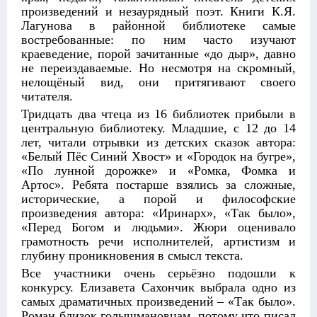
произведений и незаурядный поэт. Книги К.Я.
Лагунова в районной библиотеке самые
востребованные: по ним часто изучают
краеведение, порой зачитанные «до дыр», давно
не переиздаваемые. Но несмотря на скромный,
нелощёный вид, они притягивают своего
читателя.
Тридцать два чтеца из 16 библиотек прибыли в
центральную библиотеку. Младшие, с 12 до 14
лет, читали отрывки из детских сказок автора:
«Белый Пёс Синий Хвост» и «Городок на бугре»,
«По лунной дорожке» и «Ромка, Фомка и
Артос». Ребята постарше взялись за сложные,
исторические, а порой и философские
произведения автора: «Иринарх», «Так было»,
«Перед Богом и людьми». Жюри оценивало
грамотность речи исполнителей, артистизм и
глубину проникновения в смысл текста.
Все участники очень серьёзно подошли к
конкурсу. Елизавета Сахончик выбрала одно из
самых драматичных произведений – «Так было».
Роман близок голышмановцам, потому что писал