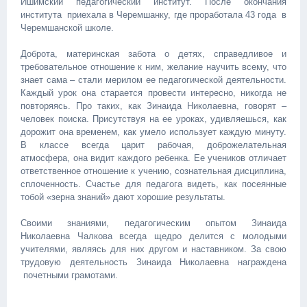
Ишимский педагогический институт. После окончания
института приехала в Черемшанку, где проработала 43 года в
Черемшанской школе.
Доброта, материнская забота о детях, справедливое и
требовательное отношение к ним, желание научить всему, что
знает сама – стали мерилом ее педагогической деятельности.
Каждый урок она старается провести интересно, никогда не
повторяясь. Про таких, как Зинаида Николаевна, говорят –
человек поиска. Присутствуя на ее уроках, удивляешься, как
дорожит она временем, как умело использует каждую минуту.
В классе всегда царит рабочая, доброжелательная
атмосфера, она видит каждого ребенка. Ее учеников отличает
ответственное отношение к учению, сознательная дисциплина,
сплоченность. Счастье для педагога видеть, как посеянные
тобой «зерна знаний» дают хорошие результаты.
Своими знаниями, педагогическим опытом Зинаида
Николаевна Чалкова всегда щедро делится с молодыми
учителями, являясь для них другом и наставником. За свою
трудовую деятельность Зинаида Николаевна награждена
почетными грамотами.