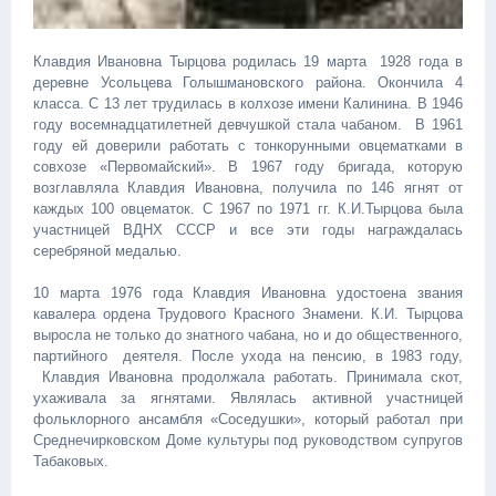
Клавдия Ивановна Тырцова родилась 19 марта 1928 года в
деревне Усольцева Голышмановского района. Окончила 4
класса. С 13 лет трудилась в колхозе имени Калинина. В 1946
году восемнадцатилетней девчушкой стала чабаном. В 1961
году ей доверили работать с тонкорунными овцематками в
совхозе «Первомайский». В 1967 году бригада, которую
возглавляла Клавдия Ивановна, получила по 146 ягнят от
каждых 100 овцематок. С 1967 по 1971 гг. К.И.Тырцова была
участницей ВДНХ СССР и все эти годы награждалась
серебряной медалью.
10 марта 1976 года Клавдия Ивановна удостоена звания
кавалера ордена Трудового Красного Знамени. К.И. Тырцова
выросла не только до знатного чабана, но и до общественного,
партийного деятеля. После ухода на пенсию, в 1983 году,
Клавдия Ивановна продолжала работать. Принимала скот,
ухаживала за ягнятами. Являлась активной участницей
фольклорного ансамбля «Соседушки», который работал при
Среднечирковском Доме культуры под руководством супругов
Табаковых.