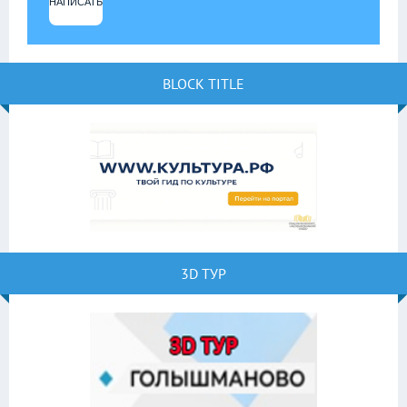
НАПИСАТЬ
BLOCK TITLE
3D ТУР