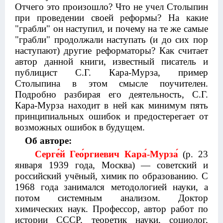
Отчего это произошло? Что не учел Столыпин
при проведении своей реформы? На какие
"грабли" он наступил, и почему на те же самые
"грабли" продолжали наступать (и до сих пор
наступают) другие реформаторы? Как считает
автор
данной книги, известный писатель и
публицист С.Г. Кара-Мурза, пример
Столыпина в этом смысле поучителен.
Подробно разбирая его деятельность, С.Г.
Кара-Мурза находит в ней как минимум пять
принципиальных ошибок и предостерегает от
возможных ошибок в будущем.
Об авторе:
Серге́й Гео́ргиевич Кара́-Мурза́
(р. 23
января 1939 года, Москва) — советский и
российский учёный, химик
по образованию. С
1968 года
занимался методологией науки, а
потом системным анализом. Доктор
химических наук. Профессор, автор работ по
истории СССР, теоретик науки, социолог,