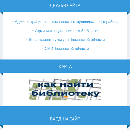
ДРУЗЬЯ САЙТА
Администрация Голышмановского муниципального района
Администрация Тюменской области
Департамент культуры Тюменской области
СМИ Тюменской области
КАРТА
ВХОД НА САЙТ