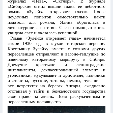
журналах «Нева», «Октябрь». В журнале
«Сибирские огни» вышли главы её дебютного
романа «Зулейха открывает глаза». После
неудачных попыток самостоятельно найти
издателя для романа, Яхина обратилась в
литературное агентство. С его помощью книга
увидела свет и оказалась успешной.
Роман «Зулейха открывает глаза» начинается
зимой 1930 года в глухой татарской деревне.
Крестьянку Зулейху вместе с сотнями других
переселенцев отправляют в вагоне-теплушке по
извечному каторжному маршруту в Сибирь.
Дремучие крестьяне и ленинградские
интеллигенты, деклассированный элемент и
уголовники, мусульмане и христиане, язычники
и атеисты, русские, татары, немцы, чуваши —
все встретятся на берегах Ангары, ежедневно
отстаивая у тайги и безжалостного государства
свое право на жизнь. Всем раскулаченным и
переселенным посвящается.