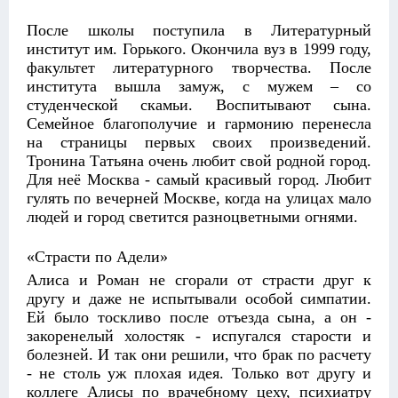
После школы поступила в
Литературный
институт
им. Горького. Окончила вуз в 1999 году,
факультет литературного творчества. После
института вышла замуж, с мужем – со
студенческой скамьи. Воспитывают сына.
Семейное благополучие и гармонию перенесла
на страницы первых своих произведений.
Тронина Татьяна очень любит свой родной город.
Для неё Москва - самый красивый город. Любит
гулять по вечерней Москве, когда на улицах мало
людей и город светится разноцветными огнями.
«Страсти по Адели»
Алиса и Роман не сгорали от страсти друг к
другу и даже не испытывали особой симпатии.
Ей было тоскливо после отъезда сына, а он -
закоренелый холостяк - испугался старости и
болезней. И так они решили, что брак по расчету
- не столь уж плохая идея. Только вот другу и
коллеге Алисы по врачебному цеху, психиатру